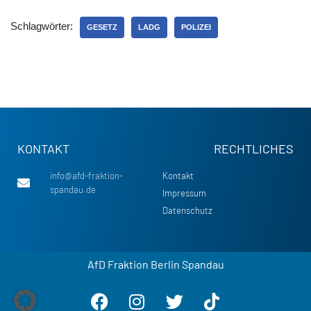
Schlagwörter:
GESETZ
LADG
POLIZEI
KONTAKT
RECHTLICHES
info@afd-fraktion-
Kontakt
spandau.de
Impressum
Datenschutz
AfD Fraktion Berlin Spandau