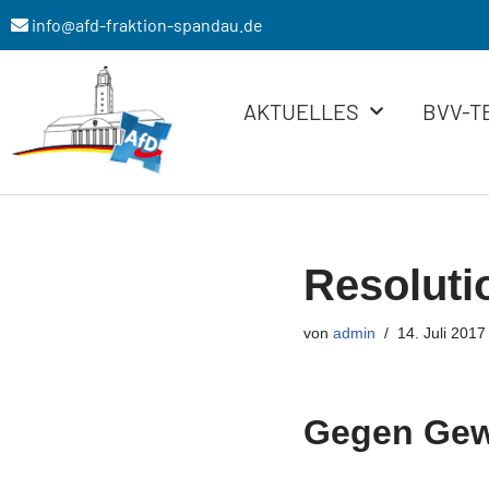
info@afd-fraktion-spandau.de
Zum
Inhalt
AKTUELLES
BVV-T
springen
Resoluti
von
admin
14. Juli 2017
Gegen Gew