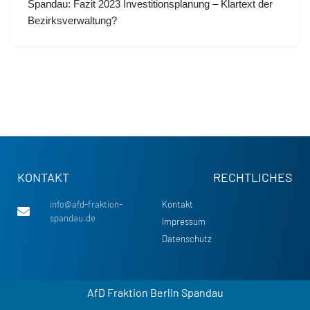
Spandau: Fazit 2023 Investitionsplanung – Klartext der
Bezirksverwaltung?
KONTAKT
RECHTLICHES
info@afd-fraktion-
Kontakt
spandau.de
Impressum
Datenschutz
AfD Fraktion Berlin Spandau